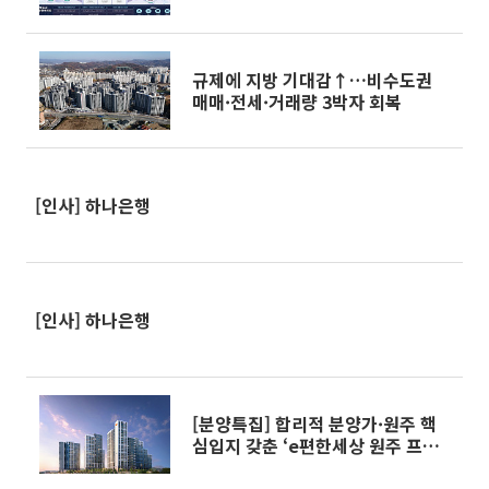
규제에 지방 기대감↑…비수도권
매매·전세·거래량 3박자 회복
[인사] 하나은행
[인사] 하나은행
[분양특집] 합리적 분양가·원주 핵
심입지 갖춘 ‘e편한세상 원주 프리
모원’