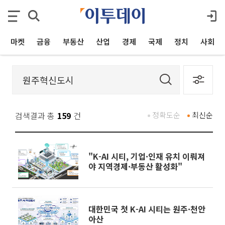
마켓
금융
부동산
산업
경제
국제
정치
사회
검색결과 총
159
건
정확도순
최신순
"K-AI 시티, 기업·인재 유치 이뤄져
야 지역경제·부동산 활성화"
대한민국 첫 K-AI 시티는 원주·천안
아산