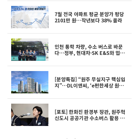
7월 전국 아파트 평균 분양가 평당
2101만 원…작년보다 38% 올라
인천 통학 차량, 수소 버스로 바꾼
다…정부, 현대차·SK E&S와 업무
협약
[분양특집] “원주 무실지구 핵심입
지”…DL이앤씨, ‘e편한세상 원주
프리모원’ 분양
[포토] 한화진 환경부 장관, 원주혁
신도시 공공기관 수소버스 활용 확
대 업무협약