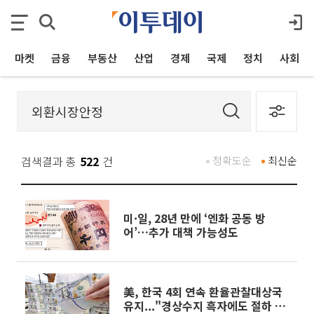
마켓
금융
부동산
산업
경제
국제
정치
사회
검색결과 총
522
건
정확도순
최신순
미·일, 28년 만에 ‘엔화 공동 방
어’…추가 대책 가능성도
美, 한국 4회 연속 환율관찰대상국
유지..."경상수지 흑자에도 절하 압