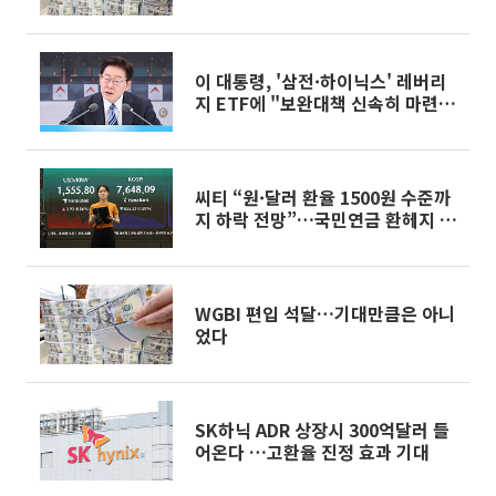
력"
이 대통령, '삼전·하이닉스' 레버리
지 ETF에 "보완대책 신속히 마련하
라" [종합]
씨티 “원·달러 환율 1500원 수준까
지 하락 전망”…국민연금 환헤지 변
수
WGBI 편입 석달…기대만큼은 아니
었다
SK하닉 ADR 상장시 300억달러 들
어온다 …고환율 진정 효과 기대