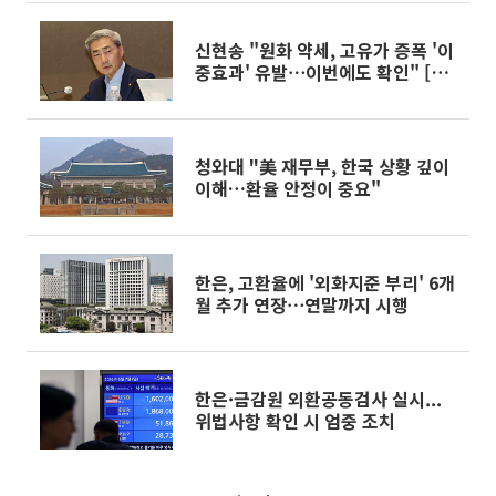
신현송 "원화 약세, 고유가 증폭 '이
중효과' 유발⋯이번에도 확인" [물
가목표 점검]
청와대 "美 재무부, 한국 상황 깊이
이해…환율 안정이 중요"
한은, 고환율에 '외화지준 부리' 6개
월 추가 연장⋯연말까지 시행
한은·금감원 외환공동검사 실시...
위법사항 확인 시 엄중 조치