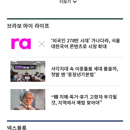
더보기
브라보 마이 라이프
‘외국인 278만 시대’ 가나다라, 서울
대한국어 콘텐츠로 시장 확대
사각지대 속 이중돌봄 세대 품을까,
첫발 뗀 ‘중장년기본법’
“韓 치매·독거·후기 고령자 부각될
것, 지역에서 해법 찾아야”
넥스블록