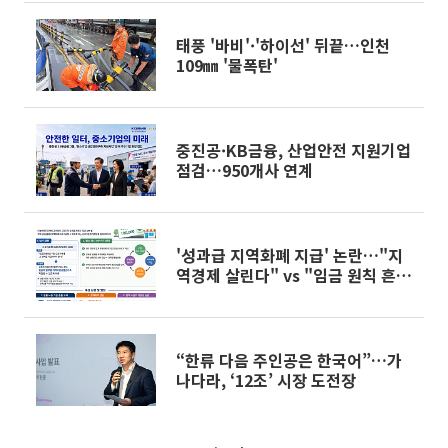
태풍 '바비'·'하이선' 뒤끝…인천
109㎜ '물폭탄'
중진공·KB금융, 산업안전 지원기업
점검…950개사 연계
'성과급 지역화폐 지급' 논란…"지
역경제 살린다" vs "임금 원칙 흔든
다"
“한류 다음 주인공은 한국어”…가
나다라, ‘12조’ 시장 도전장