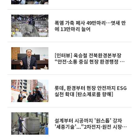
폭염 가축 폐사 49만마리…엿새 만
에 13만마리 늘어
[인터뷰] 옥승철 전북환경본부장
“안전·소통 중심 현장 환경행정 강
화”
롯데, 환경부터 현장 안전까지 ESG
실천 확대 [탄소제로를 향해]
설계부터 시공까지 '원스톱' 강자
'세종기술'..."2차전지·원전 시장
공략"