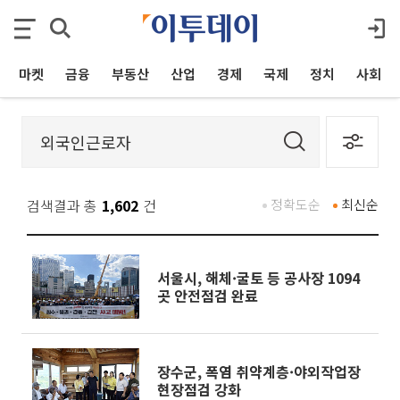
마켓
금융
부동산
산업
경제
국제
정치
사회
검색결과 총
1,602
건
정확도순
최신순
서울시, 해체·굴토 등 공사장 1094
곳 안전점검 완료
장수군, 폭염 취약계층·야외작업장
현장점검 강화