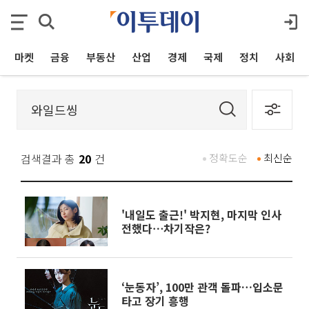
마켓
금융
부동산
산업
경제
국제
정치
사회
검색결과 총
20
건
정확도순
최신순
'내일도 출근!' 박지현, 마지막 인사
전했다⋯차기작은?
‘눈동자’, 100만 관객 돌파…입소문
타고 장기 흥행