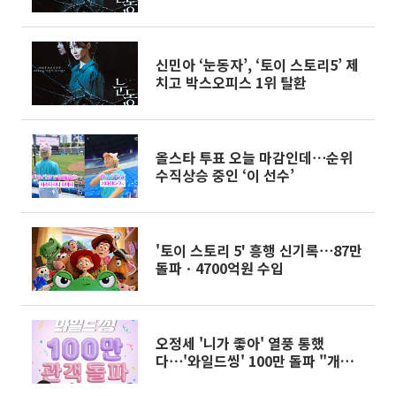
신민아 ‘눈동자’, ‘토이 스토리5’ 제
치고 박스오피스 1위 탈환
올스타 투표 오늘 마감인데⋯순위
수직상승 중인 ‘이 선수’
'토이 스토리 5' 흥행 신기록⋯87만
돌파ㆍ4700억원 수입
오정세 '니가 좋아' 열풍 통했
다⋯'와일드씽' 100만 돌파 "개봉
18일만"