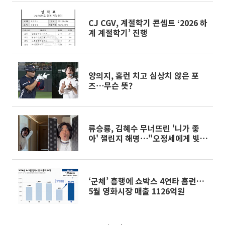
CJ CGV, 계절학기 콘셉트 ‘2026 하
계 계절학기’ 진행
양의지, 홈런 치고 심상치 않은 포
즈⋯무슨 뜻?
류승룡, 김혜수 무너뜨린 '니가 좋
아' 챌린지 해명⋯"오정세에게 빚
없음"
‘군체’ 흥행에 쇼박스 4연타 홈런…
5월 영화시장 매출 1126억원