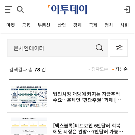
마켓
금융
부동산
산업
경제
국제
정치
사회
검색결과 총
78
건
정확도순
최신순
법인시장 개방에 커지는 자금추적
수요…온체인 ‘판단주권’ 과제 [온
체인 정보주권]上
[넥스블록]비트코인 6만달러 회복
에도 시장은 관망…7만달러 가능성