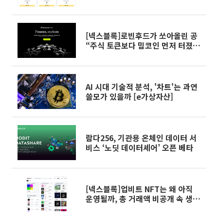
은 14%
[넥스블록]로빈후드가 쏘아올린 공
“주식 토큰보다 밈코인 먼저 터졌
다”
AI 시대 기술적 분석, '차트'는 과연
쓸모가 있을까 [e가상자산]
람다256, 기관용 온체인 데이터 서
비스 ‘노딧 데이터셰어’ 오픈 베타
[넥스블록]업비트 NFT는 왜 아직
운영될까, 총 거래액 비공개 속 생태
계 실험 지속