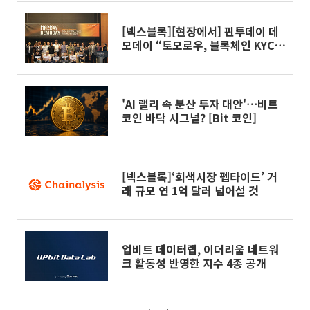
[넥스블록][현장에서] 핀투데이 데
모데이 “토모로우, 블록체인 KYC로
핀테크 장벽 허문다”
'AI 랠리 속 분산 투자 대안'⋯비트
코인 바닥 시그널? [Bit 코인]
[넥스블록]‘회색시장 펩타이드’ 거
래 규모 연 1억 달러 넘어설 것
업비트 데이터랩, 이더리움 네트워
크 활동성 반영한 지수 4종 공개