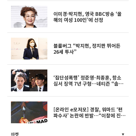
이미경·박지현, 영국 BBC방송 ‘올
해의 여성 100인’에 선정
블룸버그 “박지현, 정치판 뛰어든
26세 투사”
‘집단성폭행’ 정준영-최종훈, 항소
심서 징역 7년 구형…네티즌 “솜방
망이 처벌”
[온라인 e모저모] 경찰, 워마드 ‘편
파수사’ 논란에 반발…“이참에 진짜
공정하게 수사하자”
마켓