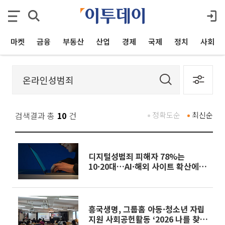
마켓
금융
부동산
산업
경제
국제
정치
사회
검색결과 총
10
건
정확도순
최신순
디지털성범죄 피해자 78%는
10·20대…AI·해외 사이트 확산에
위험↑
흥국생명, 그룹홈 아동·청소년 자립
지원 사회공헌활동 ‘2026 나를 찾아