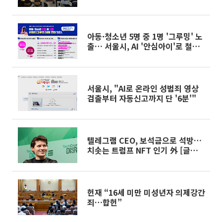
서’ 운영
아동·청소년 5명 중 1명 '그루밍' 노
출… 서울시, AI '안심아이'로 철벽
방어
서울시, "AI로 온라인 성범죄 영상
검출부터 자동신고까지 단 '6분'"
텔레그램 CEO, 보석금으로 석방…
치솟는 트럼프 NFT 인기 外 [글로벌
코인마켓]
헌재 “16세 미만 미성년자 의제강간
죄…합헌”