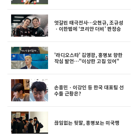
엇갈린 태극전사⋯오현규, 조규성
ㆍ이한범에 ‘코리안 더비’ 판정승
'라디오스타' 김영광, 홍명보 향한
작심 발언⋯"이상한 고집 있어"
손흥민ㆍ이강인 등 한국 대표팀 선
수들 근황은?
끊임없는 뒷말, 홍명보는 미국행