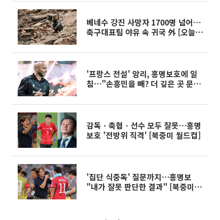
베네수 강진 사망자 1700명 넘어⋯
축구대표팀 야유 속 귀국 外 [오늘의
주요뉴스]
'프랑스 전설' 앙리, 홍명보호에 일
침⋯"손흥민을 빼? 더 깊은 곳 문
제"
감독ㆍ축협ㆍ선수 모두 잘못⋯홍명
보호 '전방위 직격' [북중미 월드컵]
'집단 식중독' 질문까지⋯홍명보
"내가 잘못 판단한 결과" [북중미
월드컵]