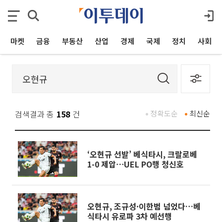
마켓
금융
부동산
산업
경제
국제
정치
사회
검색결과 총
158
건
정확도순
최신순
‘오현규 선발’ 베식타시, 크랄로베
1-0 제압⋯UEL PO행 청신호
오현규, 조규성·이한범 넘었다…베
식타시 유로파 3차 예선행