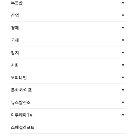
부동산
산업
경제
국제
정치
사회
오피니언
문화·라이프
뉴스발전소
이투데이TV
스페셜리포트