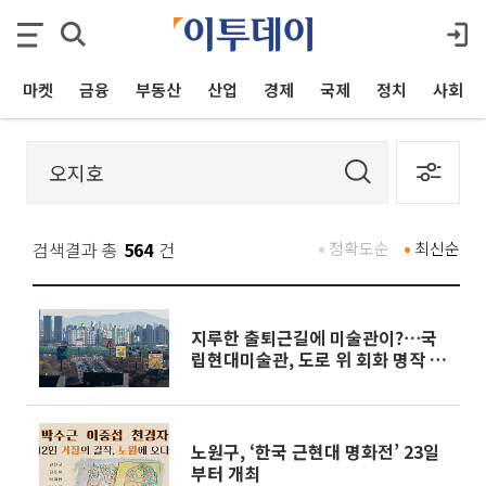
마켓
금융
부동산
산업
경제
국제
정치
사회
검색결과 총
564
건
정확도순
최신순
지루한 출퇴근길에 미술관이?⋯국
립현대미술관, 도로 위 회화 명작 6
점 공개
노원구, ‘한국 근현대 명화전’ 23일
부터 개최