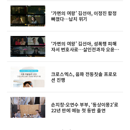
‘가면의 여왕’ 김선아, 이정진 함정
빠졌다…납치 위기
‘가면의 여왕’ 김선아, 성폭행 피해
자서 변호사로…살인전과자 오윤아
등장
크로스엑스, 음파 전동칫솔 프로모
션 진행
손지창·오연수 부부, ‘동상이몽2’로
22년 만에 예능 첫 동반 출연