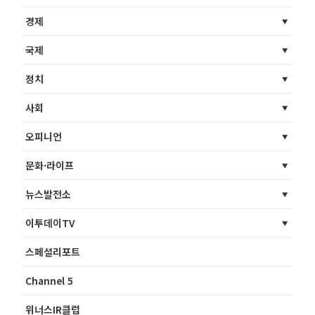
경제
국제
정치
사회
오피니언
문화·라이프
뉴스발전소
이투데이TV
스페셜리포트
Channel 5
위너스IR클럽