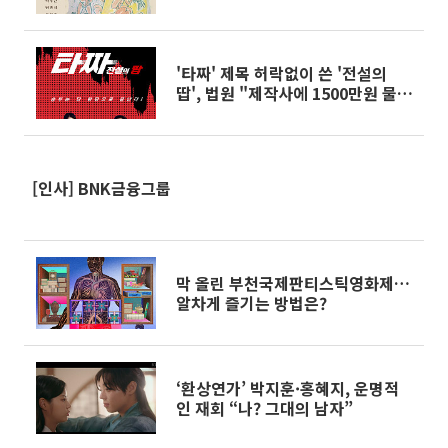
'타짜' 제목 허락없이 쓴 '전설의
땁', 법원 "제작사에 1500만원 물어
줘야"
[인사] BNK금융그룹
막 올린 부천국제판티스틱영화제…
알차게 즐기는 방법은?
‘환상연가’ 박지훈·홍혜지, 운명적
인 재회 “나? 그대의 남자”