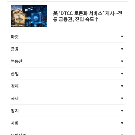
美 ‘DTCC 토큰화 서비스’ 개시∙∙∙전
통 금융권, 진입 속도↑
마켓
금융
부동산
산업
경제
국제
정치
사회