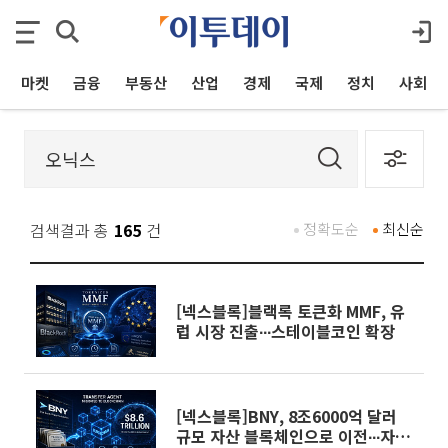
마켓
금융
부동산
산업
경제
국제
정치
사회
검색결과 총
165
건
정확도순
최신순
[넥스블록]블랙록 토큰화 MMF, 유
럽 시장 진출∙∙∙스테이블코인 확장
[넥스블록]BNY, 8조6000억 달러
규모 자산 블록체인으로 이전∙∙∙자산