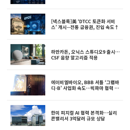
의 온체인화 실현
[넥스블록]美 ‘DTCC 토큰화 서비
스’ 개시∙∙∙전통 금융권, 진입 속도↑
하만카돈, 오닉스 스튜디오9 출시…
CSF 음향 알고리즘 적용
에이비엘바이오, BBB 셔틀 ‘그랩바
디-B’ 사업화 속도⋯빅파마 협력 확
대
한미 피지컬 AI 협력 본격화…실리
콘밸리서 3억달러 규모 상담