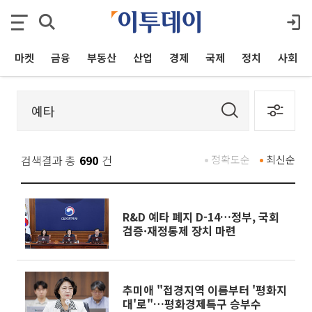
마켓
금융
부동산
산업
경제
국제
정치
사회
검색결과 총
690
건
정확도순
최신순
R&D 예타 폐지 D-14…정부, 국회
검증·재정통제 장치 마련
추미애 "접경지역 이름부터 '평화지
대'로"…평화경제특구 승부수