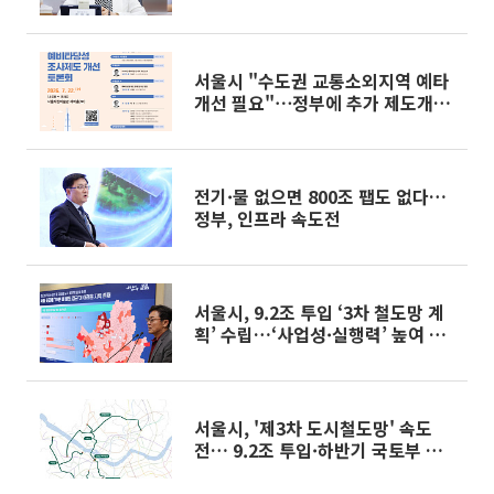
서울시 "수도권 교통소외지역 예타
개선 필요"⋯정부에 추가 제도개선
건의
전기·물 없으면 800조 팹도 없다…
정부, 인프라 속도전
서울시, 9.2조 투입 ‘3차 철도망 계
획’ 수립…‘사업성·실행력’ 높여 조
기 착공 사활 [종합]
서울시, '제3차 도시철도망' 속도
전… 9.2조 투입·하반기 국토부 승
인 목표