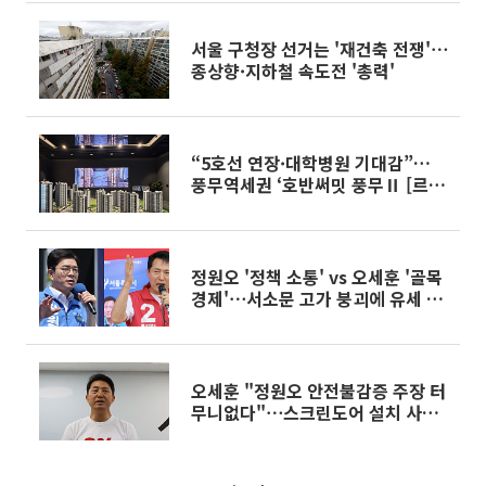
서울 구청장 선거는 '재건축 전쟁'⋯
종상향·지하철 속도전 '총력'
“5호선 연장·대학병원 기대감”…
풍무역세권 ‘호반써밋 풍무Ⅱ [르
포]
정원오 '정책 소통' vs 오세훈 '골목
경제'⋯서소문 고가 붕괴에 유세 즉
각 중단 [6·3 선거 풍향계]
오세훈 "정원오 안전불감증 주장 터
무니없다"⋯스크린도어 설치 사례
로 반박