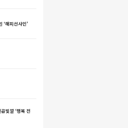
힌 ‘해피선샤인’
곱빛깔 ‘행복 전