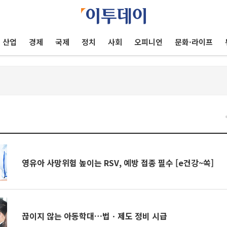
산업
경제
국제
정치
사회
오피니언
문화·라이프
건
영유아 사망위험 높이는 RSV, 예방 접종 필수 [e건강~쏙]
끊이지 않는 아동학대…법ㆍ제도 정비 시급