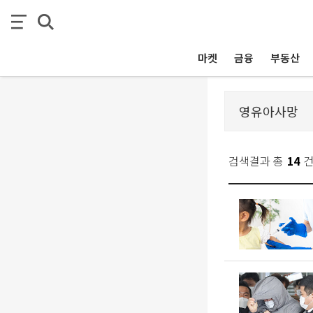
마켓
금융
부동산
검색결과 총
14