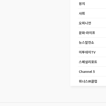
정치
사회
오피니언
문화·라이프
뉴스발전소
이투데이TV
스페셜리포트
Channel 5
위너스IR클럽