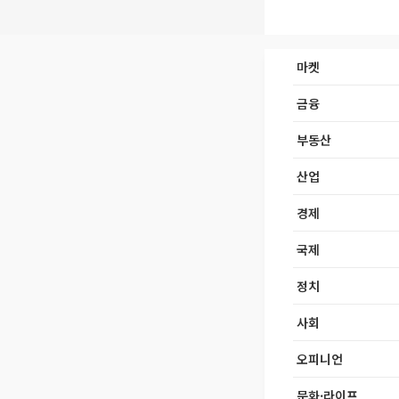
마켓
금융
부동산
산업
경제
국제
정치
사회
오피니언
문화·라이프