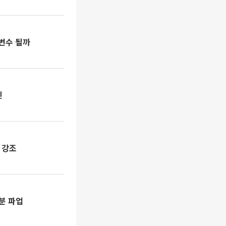
 변수 될까
진
 강조
부분 파업