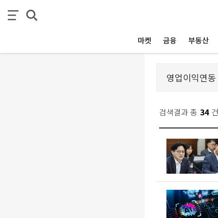
마켓
금융
부동산
검색결과 총
34