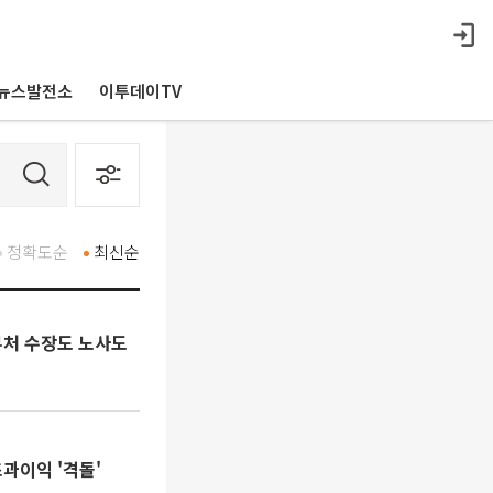
뉴스발전소
이투데이TV
정확도순
최신순
부처 수장도 노사도
초과이익 '격돌'