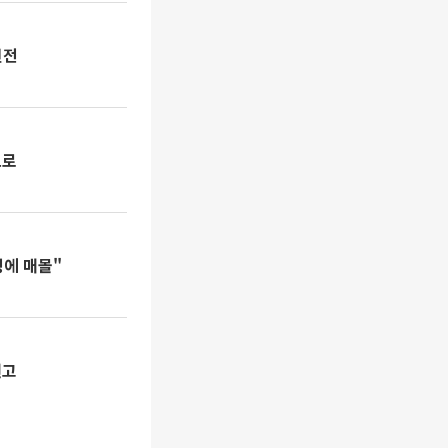
면전
으로
에 매몰"
권고