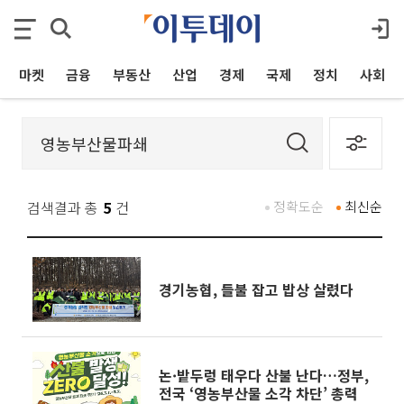
마켓
금융
부동산
산업
경제
국제
정치
사회
검색결과 총
5
건
정확도순
최신순
경기농협, 들불 잡고 밥상 살렸다
논·밭두렁 태우다 산불 난다…정부,
전국 ‘영농부산물 소각 차단’ 총력