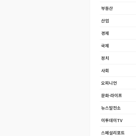
부동산
산업
경제
국제
정치
사회
오피니언
문화·라이프
뉴스발전소
이투데이TV
스페셜리포트