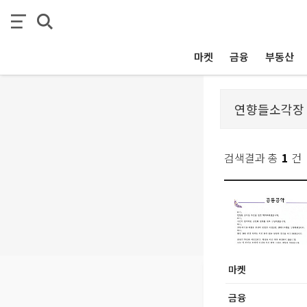
마켓
금융
부동산
검색결과 총
1
건
마켓
금융