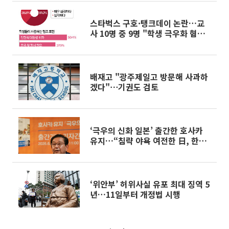
스타벅스 구호·탱크데이 논란…교
사 10명 중 9명 "학생 극우화 혐오
표현 심각" [데이터클립]
배재고 "광주제일고 방문해 사과하
겠다"⋯기권도 검토
‘극우의 신화 일본’ 출간한 호사카
유지…“침략 야욕 여전한 日, 한국
태도 자꾸 바뀌면 안돼”[현장]
‘위안부’ 허위사실 유포 최대 징역 5
년…11일부터 개정법 시행