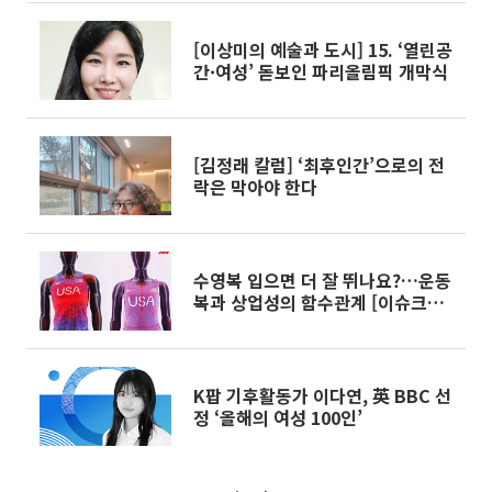
[이상미의 예술과 도시] 15. ‘열린공
간·여성’ 돋보인 파리올림픽 개막식
[김정래 칼럼] ‘최후인간’으로의 전
락은 막아야 한다
수영복 입으면 더 잘 뛰나요?…운동
복과 상업성의 함수관계 [이슈크래
커]
K팝 기후활동가 이다연, 英 BBC 선
정 ‘올해의 여성 100인’