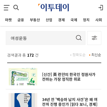
마켓
금융
부동산
산업
경제
국제
정치
사회
검색결과 총
172
건
정확도순
최신순
[신간] 英 런던의 한국인 정원사가
전하는 가장 정직한 위로
34년 전 '백승하 납치 사건'은 왜 여
전히 진행 중인가 [읽다 보니, 경제]