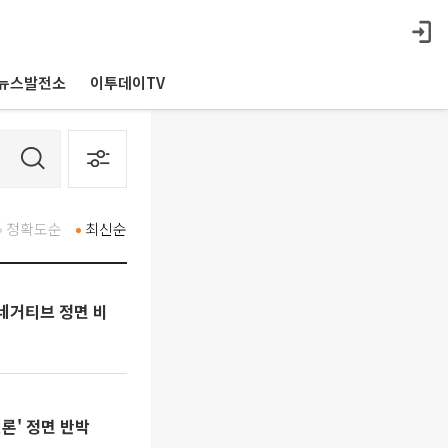
뉴스발전소
이투데이TV
정확도순
최신순
네거티브 정면 비
론' 정면 반박