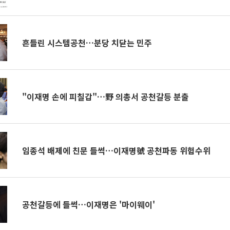
흔들린 시스템공천…분당 치닫는 민주
"이재명 손에 피칠갑"…野 의총서 공천갈등 분출
임종석 배제에 친문 들썩…이재명號 공천파동 위험수위
공천갈등에 들썩…이재명은 '마이웨이'