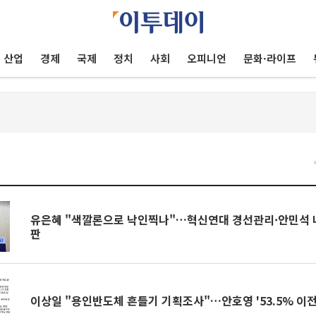
산업
경제
국제
정치
사회
오피니언
문화·라이프
건
유은혜 "색깔론으로 낙인찍나"…혁신연대 경선관리·안민석 
판
이상일 "용인반도체 흔들기 기획조사"…안호영 '53.5% 이전