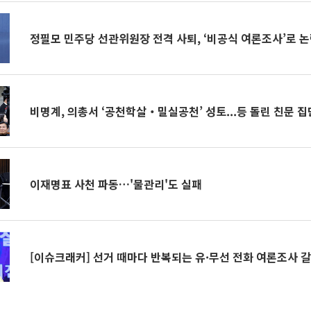
정필모 민주당 선관위원장 전격 사퇴, ‘비공식 여론조사’로 
비명계, 의총서 ‘공천학살‧밀실공천’ 성토...등 돌린 친문 
이재명표 사천 파동…'물관리'도 실패
[이슈크래커] 선거 때마다 반복되는 유·무선 전화 여론조사 갈