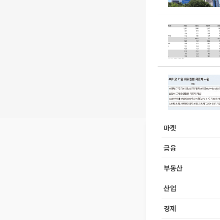
마켓
금융
부동산
산업
경제