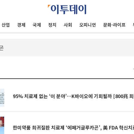
산업
경제
국제
정치
사회
오피니언
문화·라이프
95% 치료제 없는 ‘이 분야’…K바이오에 기회될까 [800兆 
한미약품 희귀질환 치료제 ‘에페거글루카곤’, 美 FDA 혁신치