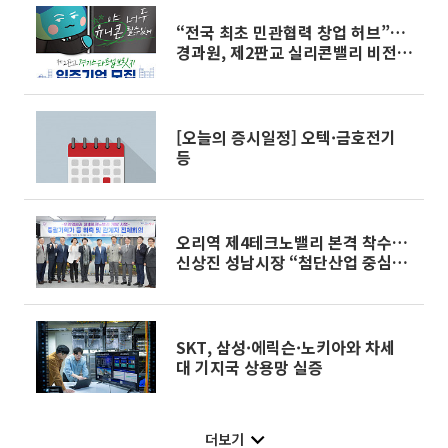
“전국 최초 민관협력 창업 허브”…
경과원, 제2판교 실리콘밸리 비전
시동
[오늘의 증시일정] 오텍·금호전기
등
오리역 제4테크노밸리 본격 착수…
신상진 성남시장 “첨단산업 중심지
로 도약”
SKT, 삼성·에릭슨·노키아와 차세
대 기지국 상용망 실증
더보기