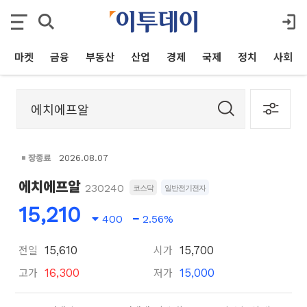
마켓
금융
부동산
산업
경제
국제
정치
사회
장종료
2026.08.07
에치에프알
230240
코스닥
일반전기전자
15,210
400
2.56%
전일
시가
15,610
15,700
고가
저가
16,300
15,000