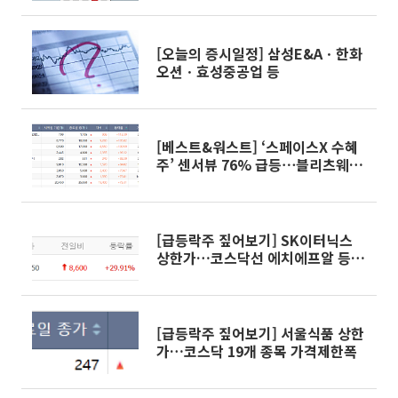
[오늘의 증시일정] 삼성E&Aㆍ한화
오션ㆍ효성중공업 등
[베스트&워스트] ‘스페이스X 수혜
주’ 센서뷰 76% 급등⋯블리츠웨이
ㆍ에스팀 등 엔터株 급등
[급등락주 짚어보기] SK이터닉스
상한가…코스닥선 에치에프알 등
15개 종목
[급등락주 짚어보기] 서울식품 상한
가…코스닥 19개 종목 가격제한폭