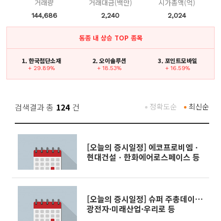
거래량
거래대금(백만)
시가총액(억)
144,686
2,240
2,024
동종 내 상승 TOP 종목
1. 한국첨단소재
2. 오이솔루션
3. 포인트모바일
+ 29.89%
+ 18.53%
+ 16.59%
검색결과 총
124
건
정확도순
최신순
[오늘의 증시일정] 에코프로비엠ㆍ
현대건설ㆍ한화에어로스페이스 등
[오늘의 증시일정] 슈퍼 주총데이⋯
광전자·미래산업·우리로 등