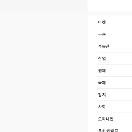
마켓
금융
부동산
산업
경제
국제
정치
사회
오피니언
문화·라이프