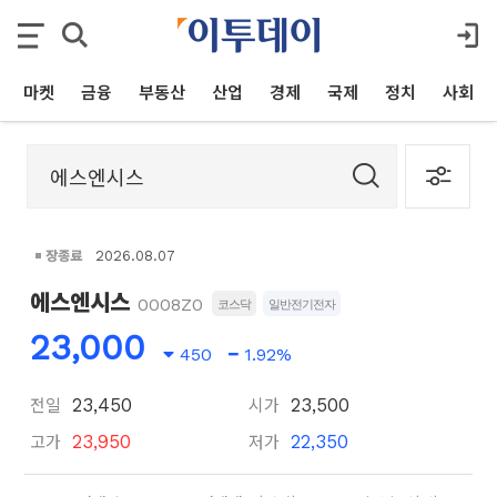
마켓
금융
부동산
산업
경제
국제
정치
사회
장종료
2026.08.07
에스엔시스
0008Z0
코스닥
일반전기전자
23,000
450
1.92%
전일
시가
23,450
23,500
고가
저가
23,950
22,350