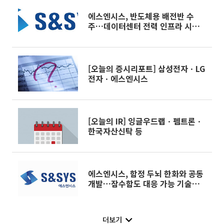
에스엔시스, 반도체용 배전반 수
주…데이터센터 전력 인프라 시장
본격 진출
[오늘의 증시리포트] 삼성전자ㆍLG
전자ㆍ에스엔시스
[오늘의 IR] 잉글우드랩ㆍ펨트론ㆍ
한국자산신탁 등
에스엔시스, 함정 두뇌 한화와 공동
개발…잠수함도 대응 가능 기술력
보유
더보기