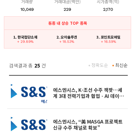
거래량
거래대금(백만)
시가총액(억)
10,049
229
2,170
동종 내 상승 TOP 종목
1. 한국첨단소재
2. 오이솔루션
3. 포인트모바일
+ 29.89%
+ 18.53%
+ 16.59%
검색결과 총
25
건
정확도순
최신순
에스엔시스, K-조선 수주 잭팟…세
계 3대 전력기업과 협업ㆍAI 데이터
센터 배전반 진출
에스엔시스, “美 MASGA 프로젝트
신규 수주 채널로 확보”