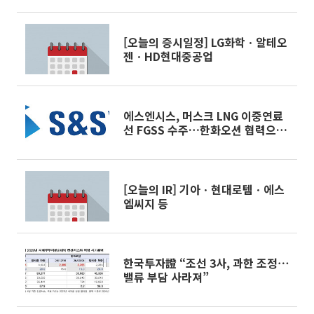
[오늘의 증시일정] LG화학ㆍ알테오
젠ㆍHD현대중공업
에스엔시스, 머스크 LNG 이중연료
선 FGSS 수주…한화오션 협력으로
글로벌 선사 첫 적용
[오늘의 IR] 기아ㆍ현대로템ㆍ에스
엠씨지 등
한국투자證 “조선 3사, 과한 조정⋯
밸류 부담 사라져”