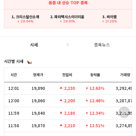
동종 내 상승 TOP 종목
1. 크리스탈신소재
2. 파라택시스이더리움
3. 씨이랩
+ 29.94%
+ 29.91%
+ 21.28%
시세
종목뉴스
시간별 시세
시간
시간
현재가
전일비
등락율
거래량
12:01
12:01
19,890
2,230
+ 12.63%
3,292,497
12:00
12:00
19,860
2,200
+ 12.46%
3,287,872
11:59
11:59
19,840
2,180
+ 12.34%
3,278,956
11:58
11:58
19,870
2,210
+ 12.51%
3,274,853