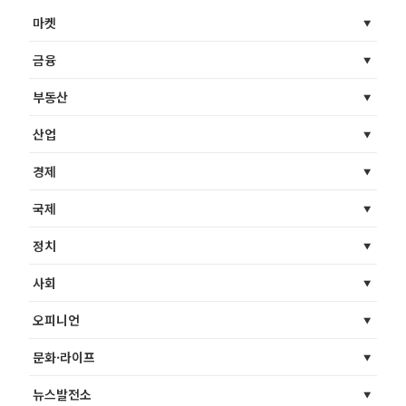
마켓
금융
부동산
산업
경제
국제
정치
사회
오피니언
문화·라이프
뉴스발전소