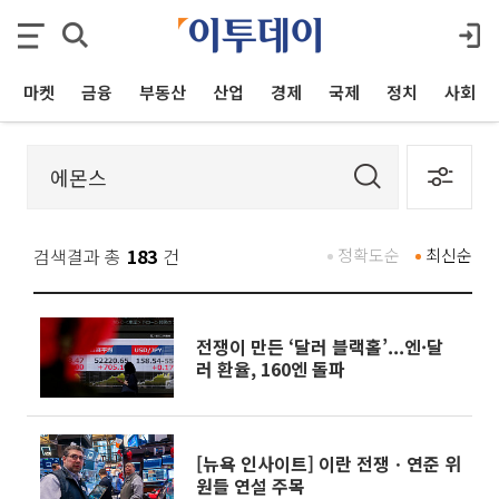
마켓
금융
부동산
산업
경제
국제
정치
사회
검색결과 총
183
건
정확도순
최신순
전쟁이 만든 ‘달러 블랙홀’...엔·달
러 환율, 160엔 돌파
[뉴욕 인사이트] 이란 전쟁ㆍ연준 위
원들 연설 주목