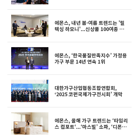
에몬스, 내년 봄·여름 트렌드는 '릴
렉싱 하모니'...신상품 100여종 공
개
에몬스, ‘한국품질만족지수’ 가정용
가구 부문 14년 연속 1위
대한가구산업협동조합연합회,
‘2025 코펀국제가구전시회’ 개막
에몬스, 올해 가구 트렌드는 ‘타임리
스 컴포트‘...‘마스빌’ 소파, ‘디폰즈’
매트리스