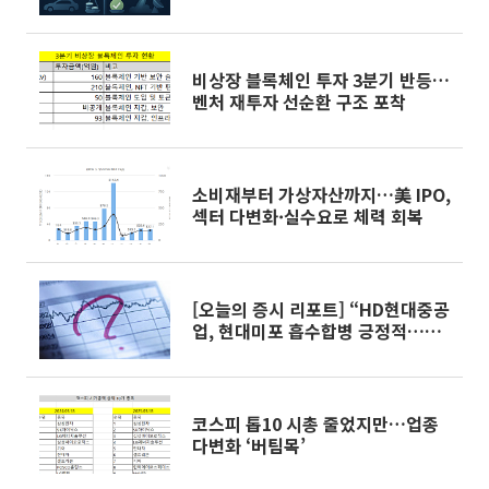
비상장 블록체인 투자 3분기 반등…
벤처 재투자 선순환 구조 포착
소비재부터 가상자산까지…美 IPO,
섹터 다변화·실수요로 체력 회복
[오늘의 증시 리포트] “HD현대중공
업, 현대미포 흡수합병 긍정적…업
종 내 최선호주”
코스피 톱10 시총 줄었지만…업종
다변화 ‘버팀목’