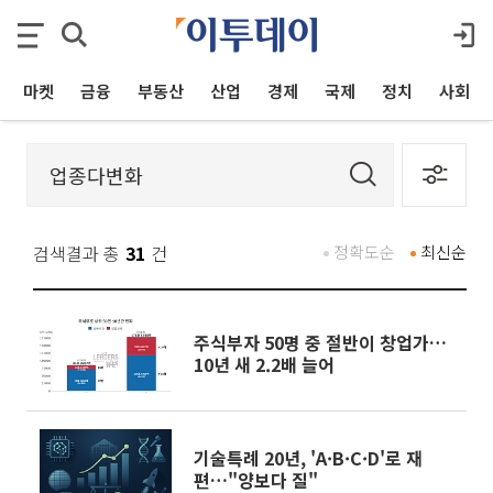
마켓
금융
부동산
산업
경제
국제
정치
사회
검색결과 총
31
건
정확도순
최신순
주식부자 50명 중 절반이 창업가…
10년 새 2.2배 늘어
기술특례 20년, 'A·B·C·D'로 재
편…"양보다 질"