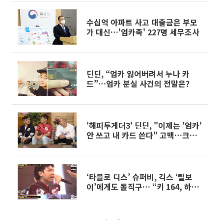
수십억 아파트 사고 대출금은 부모
가 대신…'엄카족' 227명 세무조사
딘딘, “엄카 잃어버려서 누나 카
드”…엄카 분실 사건의 전말은?
'해피투게더3' 딘딘, "이제는 '엄카'
안 쓰고 내 카드 쓴다" 고백…크러
쉬 수입도 알아
‘타블로 디스’ 슈퍼비, 긱스 ‘릴보
이’에게도 돌직구… “키 164, 하이
힐 신어야겠네”