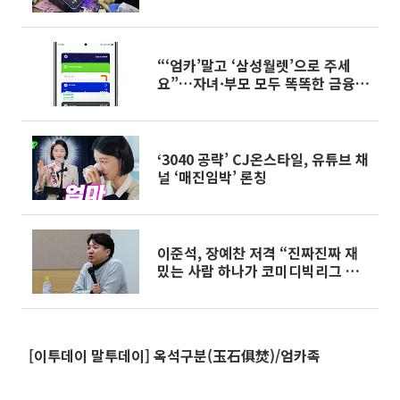
“‘엄카’말고 ‘삼성월렛’으로 주세
요”…자녀·부모 모두 똑똑한 금융
생활 실현
‘3040 공략’ CJ온스타일, 유튜브 채
널 ‘매진임박’ 론칭
이준석, 장예찬 저격 “진짜진짜 재
밌는 사람 하나가 코미디빅리그 만
들어”
[이투데이 말투데이] 옥석구분(玉石俱焚)/엄카족