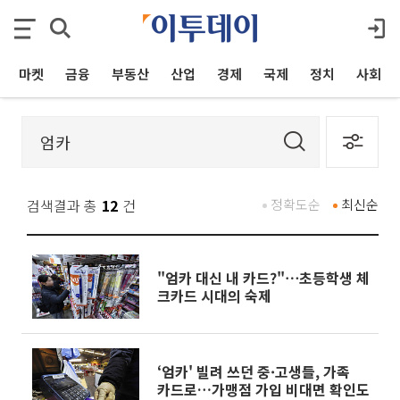
마켓
금융
부동산
산업
경제
국제
정치
사회
검색결과 총
12
건
정확도순
최신순
"엄카 대신 내 카드?"⋯초등학생 체
크카드 시대의 숙제
‘엄카' 빌려 쓰던 중·고생들, 가족
카드로…가맹점 가입 비대면 확인도