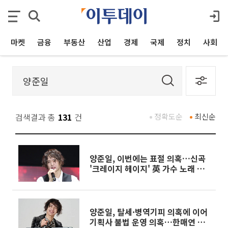
마켓
금융
부동산
산업
경제
국제
정치
사회
검색결과 총
131
건
정확도순
최신순
양준일, 이번에는 표절 의혹…신곡
'크레이지 헤이지' 英 가수 노래 표
절?
양준일, 탈세·병역기피 의혹에 이어
기획사 불법 운영 의혹…한매연 경