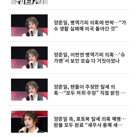
찰 고발
양준일, 병역기피 의혹에 반박…“가
수 생활 실패해 미국 돌아간 것”
양준일, 이번엔 병역기피 의혹…‘슈
가맨’서 보인 모습 다 거짓이었나
양준일, 팬들이 주장한 탈세 의
혹…“모두 허위 주장” 직접 밝힌 심
경
양준일 측, 포토북 탈세 의혹 해명…
환불 모두 완료 “세무사 통해 세금
신고”