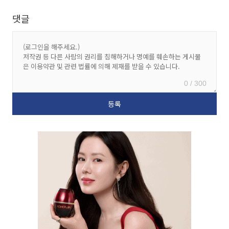
댓글
0 / 300