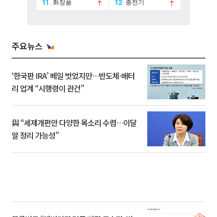
주요뉴스
‘한국판 IRA’ 베일 벗었지만…반도체·배터
리 업계 “시행령이 관건”
與 “세제개편안 다양한 목소리 수렴…이달
말 정리 가능성”