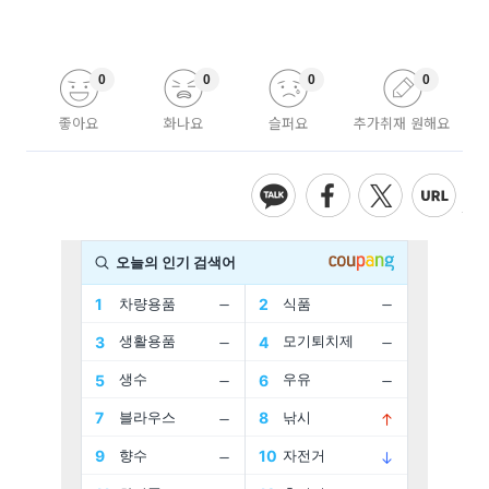
0
0
0
0
좋아요
화나요
슬퍼요
추가취재 원해요