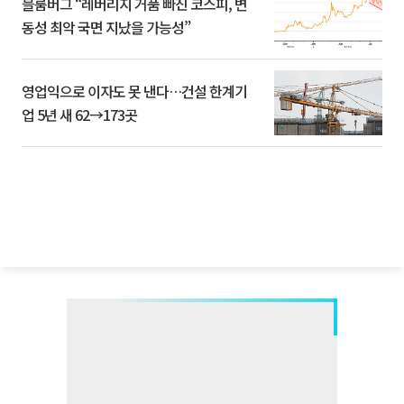
블룸버그 “레버리지 거품 빠진 코스피, 변
동성 최악 국면 지났을 가능성”
영업익으로 이자도 못 낸다…건설 한계기
업 5년 새 62→173곳