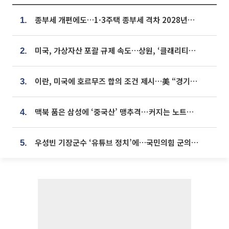
종부세 개편에도…1·3주택 종부세 격차 2028년부터 확대
1.
미국, 가상자산 포괄 규제 속도…상원, ‘클래리티법’ 9월 절차투표 추진
2.
이란, 미국에 호르무즈 합의 조건 제시…美 “경기 아직 안 끝나” [종합]
3.
맥북 품은 삼성에 ‘중국산’ 맹추격⋯커지는 노트북 OLED 시장
4.
우성빈 기장군수 ‘유튜브 정치’에…국민의힘 군의원들 집단 반발
5.