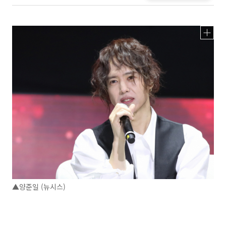
▲양준일 (뉴시스)