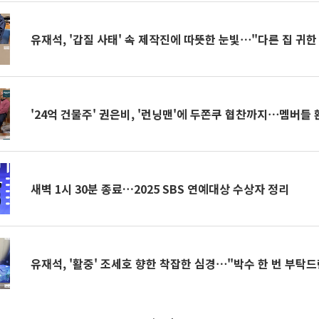
유재석, '갑질 사태' 속 제작진에 따뜻한 눈빛⋯"다른 집 귀
'24억 건물주' 권은비, '런닝맨'에 두쫀쿠 협찬까지⋯멤버들 
새벽 1시 30분 종료…2025 SBS 연예대상 수상자 정리
유재석, '활중' 조세호 향한 착잡한 심경⋯"박수 한 번 부탁