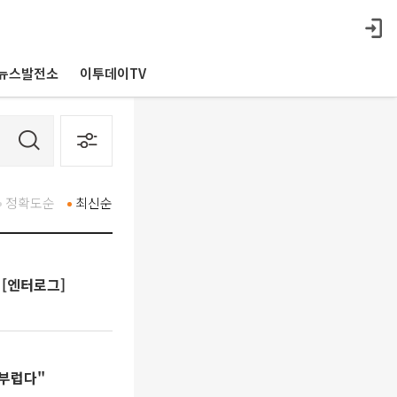
뉴스발전소
이투데이TV
정확도순
최신순
 [엔터로그]
 부럽다"