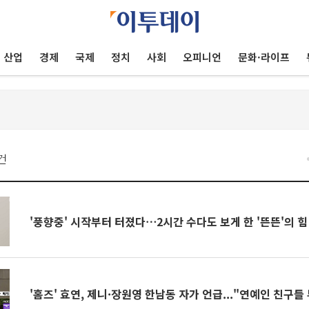
산업
경제
국제
정치
사회
오피니언
문화·라이프
건
'풍향중' 시작부터 터졌다⋯2시간 수다도 보게 한 '뜬뜬'의 힘
'홈즈' 효연, 제니·장원영 한남동 자가 언급..."연예인 친구들