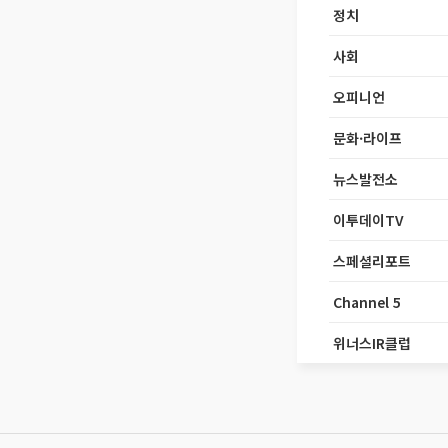
정치
사회
오피니언
문화·라이프
뉴스발전소
이투데이TV
스페셜리포트
Channel 5
위너스IR클럽