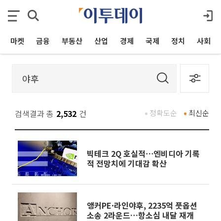
마켓
금융
부동산
산업
경제
국제
정치
사회
검색결과 총
2,532
건
정확도순
최신순
빅테크 2Q 호실적⋯엔비디아 기록
적 전망치에 기대감 확산
앵커PE·라인야후, 2235억 풋옵션
소송 2라운드…항소심 내달 재개