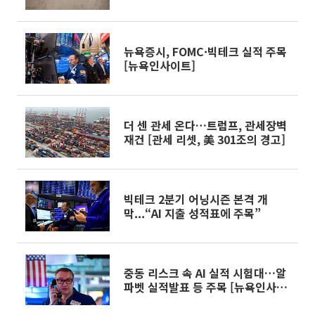
뉴욕증시, FOMC·빅테크 실적 주목
[뉴욕인사이트]
더 센 관세 온다…트럼프, 관세장벽
재건 [관세 리셋, 美 301조의 경고]
빅테크 2분기 어닝시즌 본격 개
막...“AI 지출 성적표에 주목”
중동 리스크 속 AI 실적 시험대…알
파벳 실적발표 등 주목 [뉴욕인사이
트]