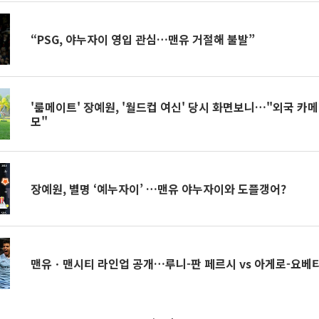
“PSG, 야누자이 영입 관심…맨유 거절해 불발”
'룸메이트' 장예원, '월드컵 여신' 당시 화면보니…"외국 카
모"
장예원, 별명 ‘예누자이’ …맨유 야누자이와 도플갱어?
맨유ㆍ맨시티 라인업 공개…루니-판 페르시 vs 아게로-요베