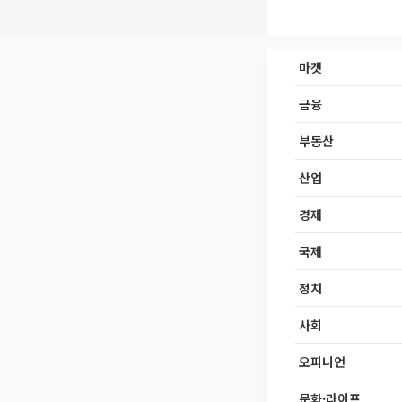
마켓
금융
부동산
산업
경제
국제
정치
사회
오피니언
문화·라이프