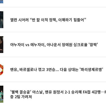
앨런 시어러 “반 할 이적 정책, 이해하기 힘들어”
야누자이 vs 예누자이, 아나운서 장예원 싱크로율 '깜짝'
맨유, 바르셀로나 꺾고 3연승... 다음 상대는 '파리생제르맹'
'웰백 결승골' 아스날, 맨유 원정서 2-1 승리해 FA컵 4강행…
중 2팀 가려져