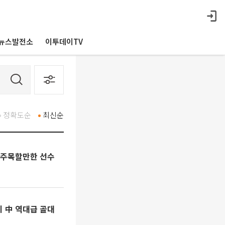
뉴스발전소
이투데이TV
정확도순
최신순
전 주목할만한 선수
기 中 역대급 골대