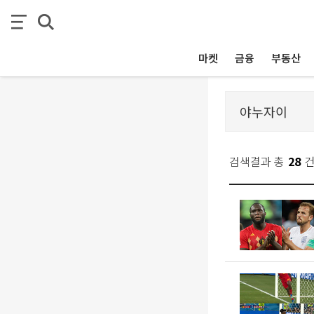
마켓
금융
부동산
검색결과 총
28