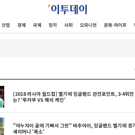
산업
경제
국제
정치
사회
오피니언
문화·라이프
건
[2018 러시아 월드컵] 벨기에 잉글랜드 관전포인트, 3·4위
는? ‘루카쿠 VS 해리 케인’
"야누자이 골에 기뻐서 그만" 바추아이, 잉글랜드 벨기에 경
세리머니 '폭소'