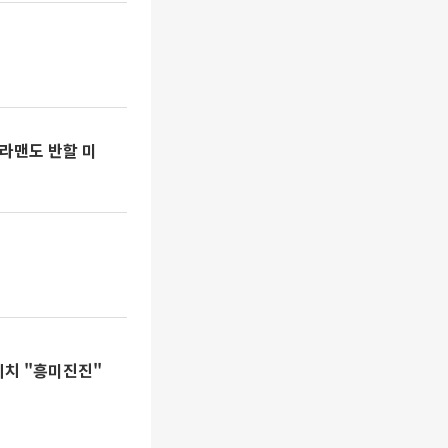
메라맨도 반할 미
티치 "흥미진진"