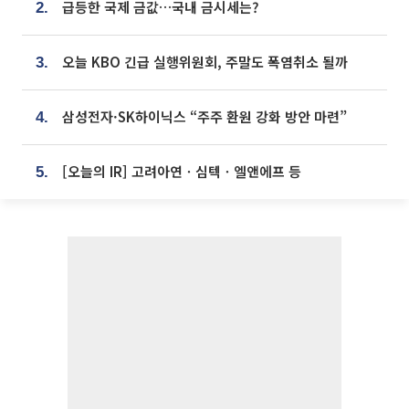
급등한 국제 금값…국내 금시세는?
2.
오늘 KBO 긴급 실행위원회, 주말도 폭염취소 될까
3.
삼성전자·SK하이닉스 “주주 환원 강화 방안 마련”
4.
[오늘의 IR] 고려아연ㆍ심텍ㆍ엘앤에프 등
5.