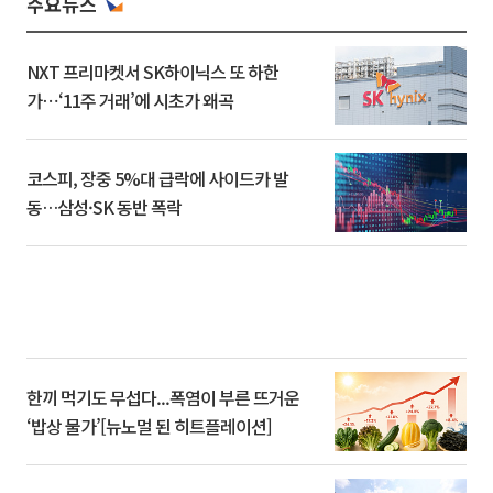
주요뉴스
NXT 프리마켓서 SK하이닉스 또 하한
가⋯‘11주 거래’에 시초가 왜곡
코스피, 장중 5%대 급락에 사이드카 발
동…삼성·SK 동반 폭락
한끼 먹기도 무섭다...폭염이 부른 뜨거운
‘밥상 물가’[뉴노멀 된 히트플레이션]