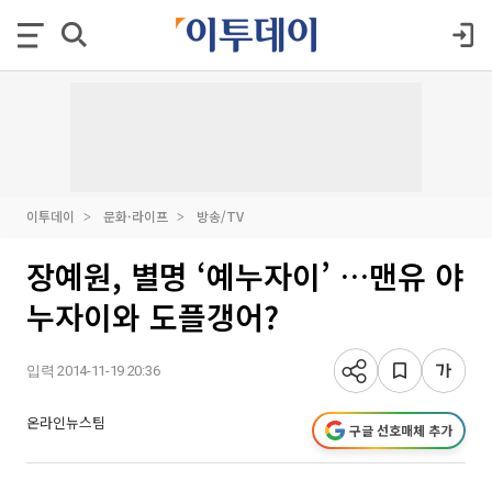
이투데이
문화·라이프
방송/TV
장예원, 별명 ‘예누자이’ …맨유 야
누자이와 도플갱어?
입력 2014-11-19 20:36
온라인뉴스팀
구글 선호매체 추가