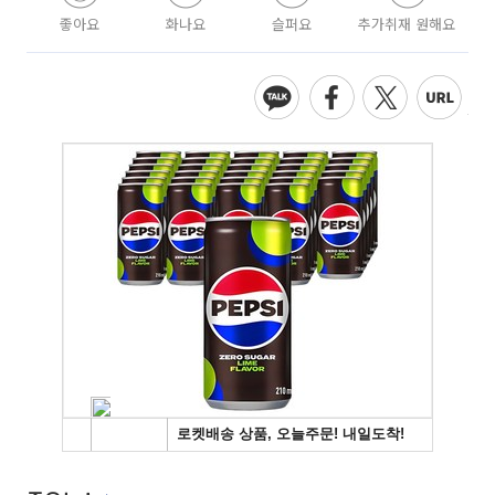
좋아요
화나요
슬퍼요
추가취재 원해요