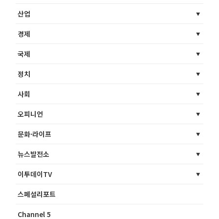
산업
경제
국제
정치
사회
오피니언
문화·라이프
뉴스발전소
이투데이TV
스페셜리포트
Channel 5