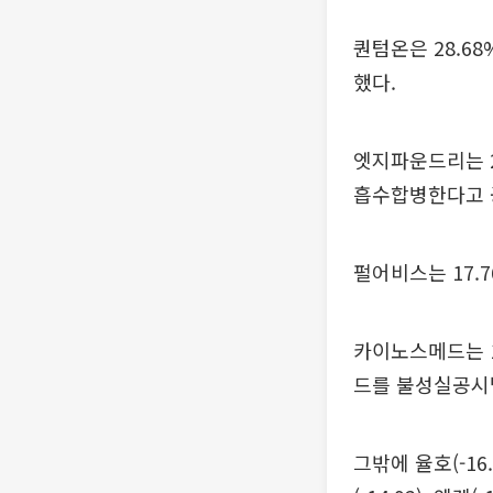
퀀텀온은 28.6
했다.
엣지파운드리는 2
흡수합병한다고 
펄어비스는 17.
카이노스메드는 1
드를 불성실공시
그밖에 율호(-16