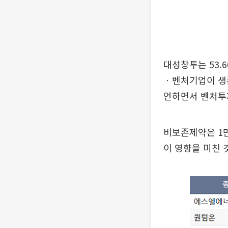
대성창투는 53.
ㆍ벤처기업이 생
언하면서 벤처투
비보존제약은 1만
이 영향을 미친 