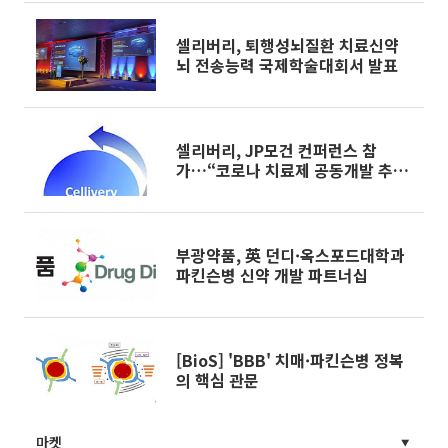
셀리버리, 퇴행성뇌질환 치료신약
뇌 전송능력 국제학술대회서 발표
셀리버리, JP모건 컨퍼런스 참
가…“코로나 치료제 공동개발 추
진”
부광약품, 英 던디·옥스포드대학과
파킨슨병 신약 개발 파트너십
[BioS] 'BBB' 치매·파킨슨병 정복
의 핵심 관문
마켓