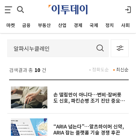
마켓
금융
부동산
산업
경제
국제
정치
사회
검색결과 총
10
건
정확도순
최신순
손 떨림만이 아니다…변비·잠버릇
도 신호, 파킨슨병 조기 진단 중요
[e건강~쏙]
“ARIA 넘는다”…알츠하이머 신약,
ARIA 잡는 플랫폼 기술 경쟁 후끈