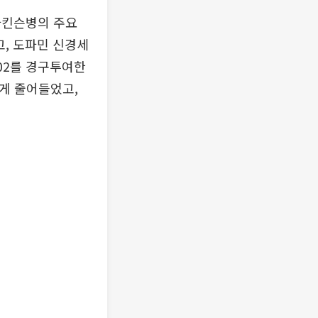
파킨슨병의 주요
고, 도파민 신경세
302를 경구투여한
게 줄어들었고,