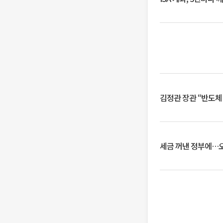
김정관 장관 “반도체
세금 꺼낸 정부에…오