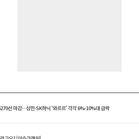
6270선 마감…삼전·SK하닉 '와르르' 각각 6%·10%대 급락
 깨라고요? [이슈크래커]