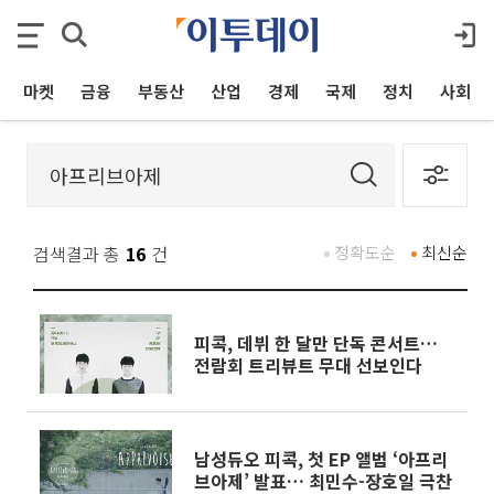
마켓
금융
부동산
산업
경제
국제
정치
사회
검색결과 총
16
건
정확도순
최신순
피콕, 데뷔 한 달만 단독 콘서트…
전람회 트리뷰트 무대 선보인다
남성듀오 피콕, 첫 EP 앨범 ‘아프리
브아제’ 발표… 최민수-장호일 극찬