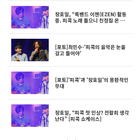
장호일, “록밴드 이젠(EZEN) 활동
중. 피콕 노래 들으니 친정집 온 듯”
[피콕 쇼케이스]
[포토]최민수-'피콕의 음악은 눈을
감고 들어야'
[포토]'피콕'과 '장호일'의 몽환적인
무대
장호일, “피콕 첫 인상? 전람회 생각
난다” [피콕 쇼케이스]