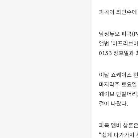
피콕이 최민수에 
남성듀오 피콕(P
앨범 ‘아프리브아제
015B 장호일과
이날 쇼케이스 현
마지막주 토요일 
웨이브 단발머리
걸어 나왔다.
피콕 멤버 상훈은
“쉽게 다가가지 