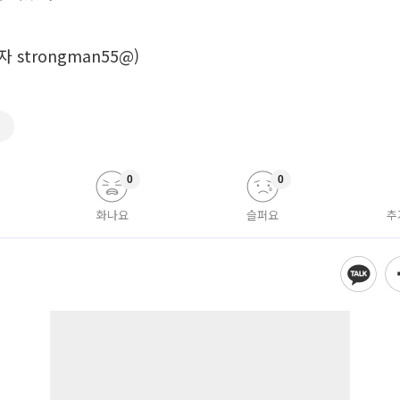
 strongman55@)
수
0
0
화나요
슬퍼요
추