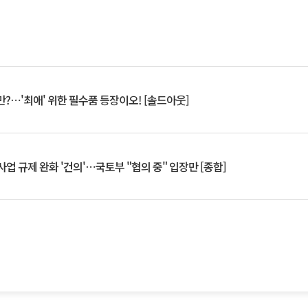
?⋯'최애' 위한 필수품 등장이오! [솔드아웃]
업 규제 완화 '건의'⋯국토부 "협의 중" 입장만 [종합]