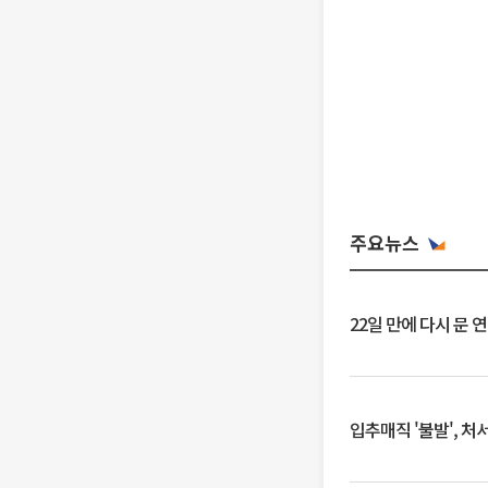
주요뉴스
22일 만에 다시 문 
입추매직 '불발', 처