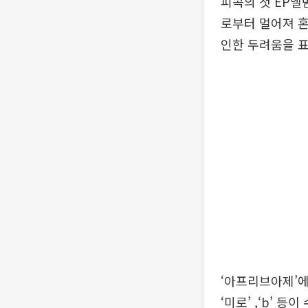
피콕의 첫 EP앨
로부터 멀어져 혼
인한 두려움을 
‘아프리브아제’에는
‘미로’ ,‘b’ 등