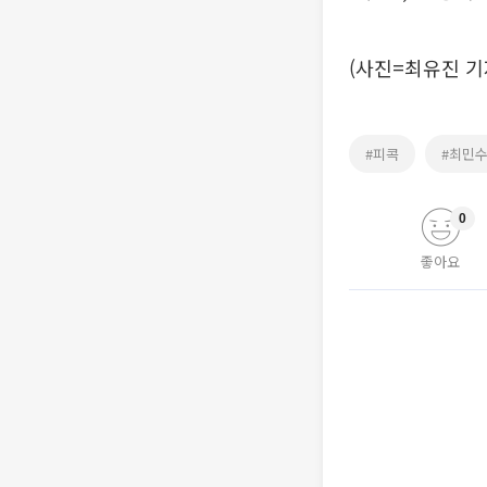
(사진=최유진 기자
#피콕
#최민
0
좋아요