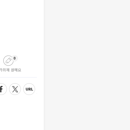
0
가취재 원해요