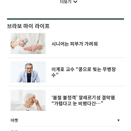
더보기
브라보 마이 라이프
시니어는 피부가 가려워
이계호 교수 “콩으로 빚는 무병장
수”
‘봄철 불청객’ 알레르기성 결막염
“가렵다고 눈 비볐다간…”
마켓