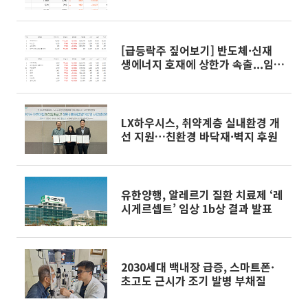
·상폐 예정작 하락
[급등락주 짚어보기] 반도체·신재
생에너지 호재에 상한가 속출...임상
실패 '샤페론' 하한가
LX하우시스, 취약계층 실내환경 개
선 지원…친환경 바닥재·벽지 후원
유한양행, 알레르기 질환 치료제 ‘레
시게르셉트’ 임상 1b상 결과 발표
2030세대 백내장 급증, 스마트폰·
초고도 근시가 조기 발병 부채질