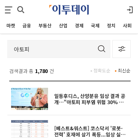
마켓
금융
부동산
산업
경제
국제
정치
사회
검색결과 총
1,780
건
정확도순
최신순
일동후디스, 산양분유 임상 결과 공
개…"아토피 피부염 위험 30% 낮
춰"
[베스트&워스트] 코스닥서 '로봇·
전력' 호재에 삼기 폭등...임상 실패