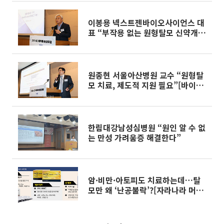
이봉용 넥스트젠바이오사이언스 대
표 “부작용 없는 원형탈모 신약개
발”[바이오포럼 2026]
원종현 서울아산병원 교수 “원형탈
모 치료, 제도적 지원 필요”[바이오
포럼2026]
한림대강남성심병원 “원인 알 수 없
는 만성 가려움증 해결한다”
암·비만·아토피도 치료하는데…탈
모만 왜 ‘난공불락’?[자라나라 머리
머리]