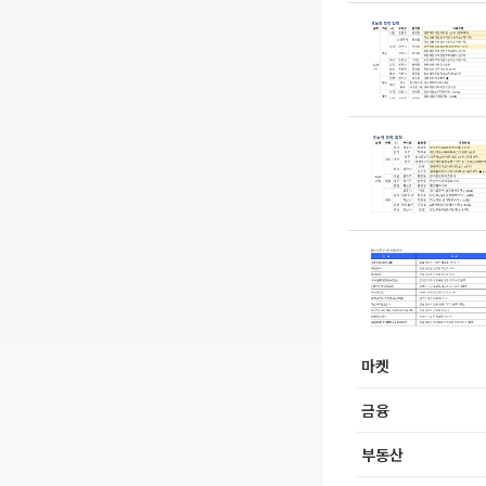
마켓
금융
부동산