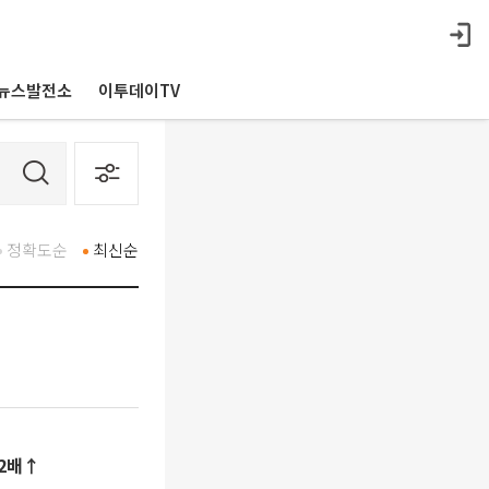
뉴스발전소
이투데이TV
정확도순
최신순
22배↑