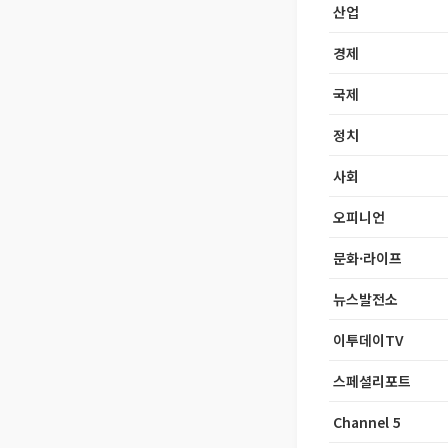
산업
경제
국제
정치
사회
오피니언
문화·라이프
뉴스발전소
이투데이TV
스페셜리포트
Channel 5