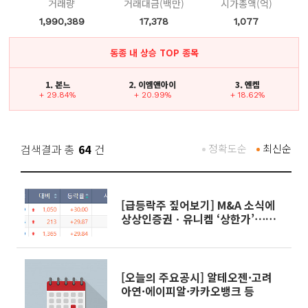
거래량
거래대금(백만)
시가총액(억)
1,990,389
17,378
1,077
동종 내 상승 TOP 종목
1. 본느
2. 이엠앤아이
3. 엔켐
+ 29.84%
+ 20.99%
+ 18.62%
검색결과 총
64
건
정확도순
최신순
[급등락주 짚어보기] M&A 소식에
상상인증권ㆍ유니켐 ‘상한가’⋯유
증 제동 걸린 SK디앤디↑
[오늘의 주요공시] 알테오젠·고려
아연·에이피알·카카오뱅크 등