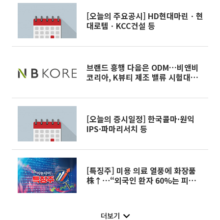
[오늘의 주요공시] HD현대마린ㆍ현
대로템ㆍKCC건설 등
브랜드 흥행 다음은 ODM…비앤비
코리아, K뷰티 제조 밸류 시험대
[IPO 엑스레이]
[오늘의 증시일정] 한국콜마·원익
IPS·파마리서치 등
[특징주] 미용 의료 열풍에 화장품
株↑⋯“외국인 환자 60%는 피부과
찾는다”
더보기