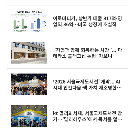
아로마티카, 상반기 매출 317억·영
업익 36억…미국 성장에 호실적
”자연과 함께 회복하는 시간”...‘마
테라소 플래그십 논현’ 가보니
‘2026 서울국제도서전’ 개막... AI
시대 인간다움·책 가치 재조명한
‘사유의 대장간’[르포]
kt 밀리의서재, 서울국제도서전 참
가…'밀리하우스'에서 독서를 일상
처럼