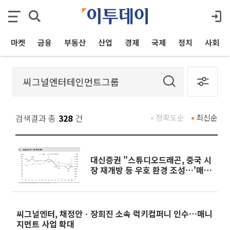
마켓
금융
부동산
산업
경제
국제
정치
사회
검색결과 총
328
건
정확도순
최신순
대신증권 "스튜디오드래곤, 중국 시
장 재개방 등 우호 환경 조성…'매
수' 유지"
씨그널엔터, 채정안ㆍ장희진 소속 럭키컴퍼니 인수…매니
지먼트 사업 확대