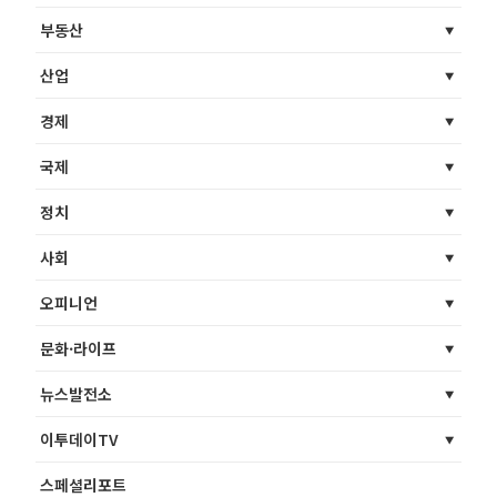
부동산
산업
경제
국제
정치
사회
오피니언
문화·라이프
뉴스발전소
이투데이TV
스페셜리포트