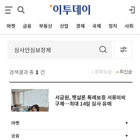
마켓
금융
부동산
산업
경제
국제
정치
사회
검색결과 총
1
건
정확도순
최신순
서금원, 햇살론 특례보증 서류미비
구제…최대 14일 심사 유예
마켓
금융