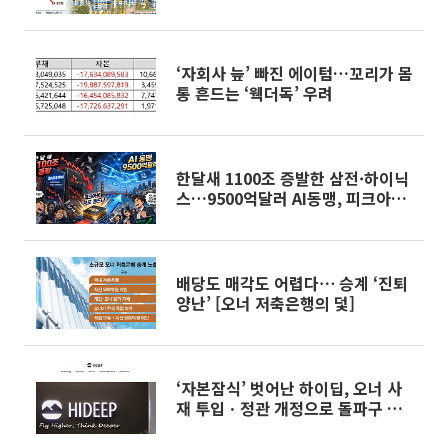
점이 갈랐다
‘자회사 늪’ 빠진 에이텀…꼬리가 몸
통 흔드는 ‘웩더독’ 우려
한달새 1100조 증발한 삼전·하이닉
스…9500억달러 AI동맹, 피크아웃
공포 흔드나
배당도 매각도 어렵다⋯ 승계 ‘진퇴
양난’ [오너 저축은행의 덫]
‘자본잠식’ 벗어난 하이딥, 오너 사
재 투입ㆍ정관 개정으로 돌파구 찾
나