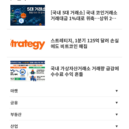
[국내 5대 거래소] 국내 코인거래소
거래대금 1%대로 위축…상위 2곳
쏠림 더 짙어져
스트레티지, 1분기 125억 달러 손실
에도 비트코인 매집
국내 가상자산거래소 거래량 급감에
수수료 수익 흔들
마켓
금융
부동산
산업