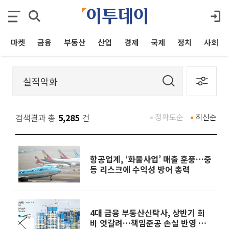
마켓
금융
부동산
산업
경제
국제
정치
사회
검색결과 총
5,285
건
정확도순
최신순
항공업계, ‘화물사업’ 매출 훈풍…중
동 리스크에 수익성 방어 총력
4대 금융 부동산신탁사, 상반기 희
비 엇갈려…책임준공 손실 반영 시