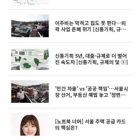
인 목표
이주비는 막히고 집도 못 판다⋯외
곽 사업 존폐 위기 [신통기획, 규제
의 덫 ②]
신통기획 5년, 대출·규제로 더 벌어
진 속도차 [신통기획, 규제의 덫 ①]
'민간 자율' vs '공공 책임'…서울시
장 선거, 부동산 해법 놓고 '정면충
돌' 예고
[노트북 너머] 서울 주택 공급 카드
의 핵심은?