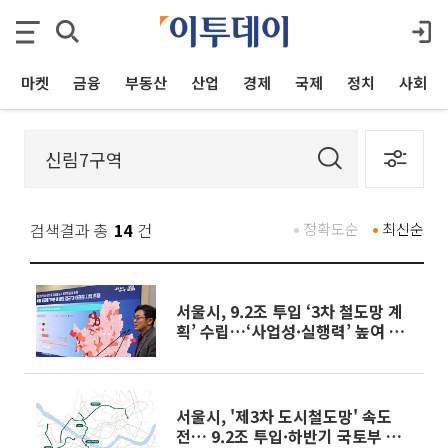
마켓
금융
부동산
산업
경제
국제
정치
사회
검색결과 총
14
건
정확도순
최신순
서울시, 9.2조 투입 ‘3차 철도망 계
획’ 수립…‘사업성·실행력’ 높여 조
기 착공 사활 [종합]
서울시, '제3차 도시철도망' 속도
전… 9.2조 투입·하반기 국토부 승