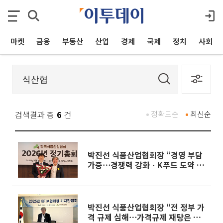
마켓
금융
부동산
산업
경제
국제
정치
사회
검색결과 총
6
건
정확도순
최신순
박진선 식품산업협회장 “경영 부담
가중⋯경쟁력 강화ㆍK푸드 도약 지
원할 것” [현장]
박진선 식품산업협회장 “전 정부 가
격 규제 심해⋯가격규제 재탕은 곤