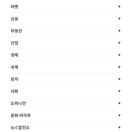
마켓
금융
부동산
산업
경제
국제
정치
사회
오피니언
문화·라이프
뉴스발전소