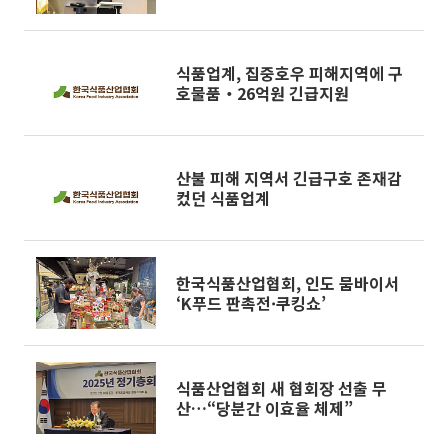
란” [현장]
식품업계, 집중호우 피해지역에 구
호물품‧26억원 긴급지원
산불 피해 지역서 긴급구호 존재감
컸던 식품업계
한국식품산업협회, 인도 뭄바이서
‘K푸드 판촉전·쿠킹쇼’
식품산업협회 새 협회장 선출 무
산…“당분간 이효율 체제”