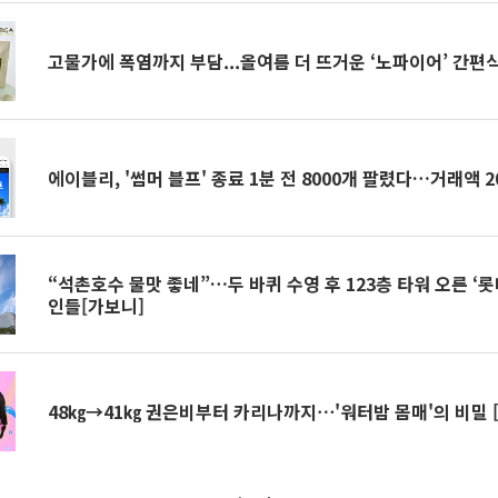
고물가에 폭염까지 부담...올여름 더 뜨거운 ‘노파이어’ 간편
에이블리, '썸머 블프' 종료 1분 전 8000개 팔렸다…거래액 
“석촌호수 물맛 좋네”…두 바퀴 수영 후 123층 타워 오른 ‘
인들[가보니]
48㎏→41㎏ 권은비부터 카리나까지⋯'워터밤 몸매'의 비밀 