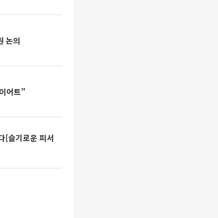
원 논의
다이어트”
진다[슬기로운 피서