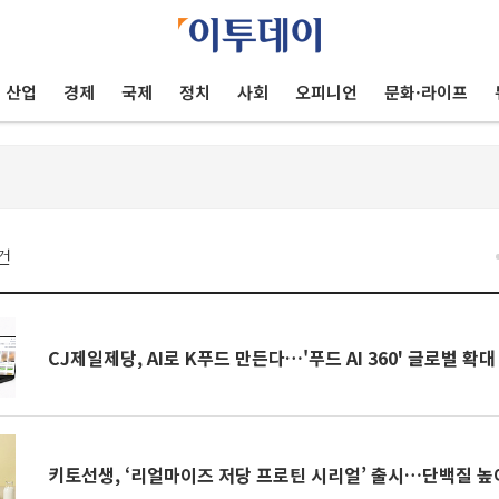
산업
경제
국제
정치
사회
오피니언
문화·라이프
건
CJ제일제당, AI로 K푸드 만든다…'푸드 AI 360' 글로벌 확대
키토선생, ‘리얼마이즈 저당 프로틴 시리얼’ 출시…단백질 높