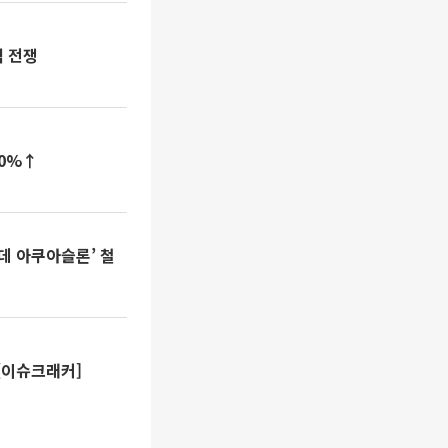
식 전쟁
20%↑
롯데 아쿠아슬론’ 철
[이슈크래커]