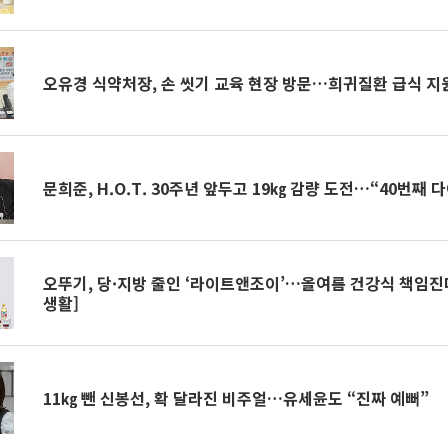
오유경 식약처장, 손 씻기 교육 현장 방문…희귀질환 급식 지
문희준, H.O.T. 30주년 앞두고 19㎏ 감량 도전…“40번째 
오뚜기, 당·지방 줄인 ‘라이트앤조이’…올여름 건강식 책임
생활]
11㎏ 뺀 신봉선, 확 달라진 비주얼…유세윤도 “진짜 예뻐”