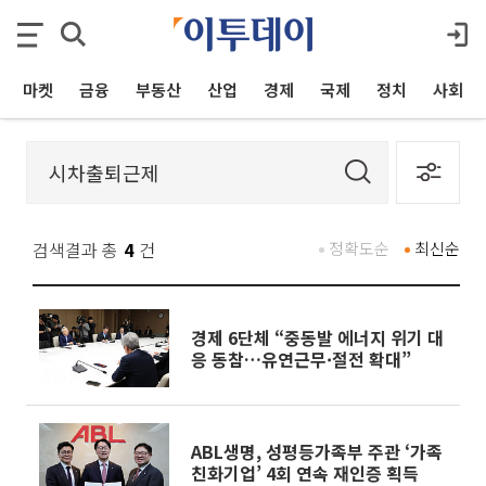
마켓
금융
부동산
산업
경제
국제
정치
사회
검색결과 총
4
건
정확도순
최신순
경제 6단체 “중동발 에너지 위기 대
응 동참…유연근무·절전 확대”
ABL생명, 성평등가족부 주관 ‘가족
친화기업’ 4회 연속 재인증 획득