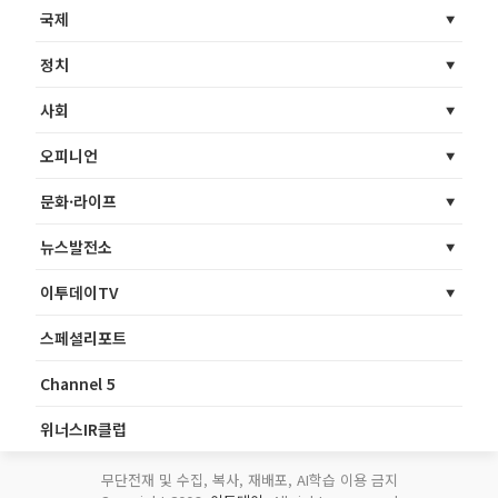
국제
정치
사회
오피니언
문화·라이프
뉴스발전소
이투데이TV
스페셜리포트
Channel 5
위너스IR클럽
무단전재 및 수집, 복사, 재배포, AI학습 이용 금지