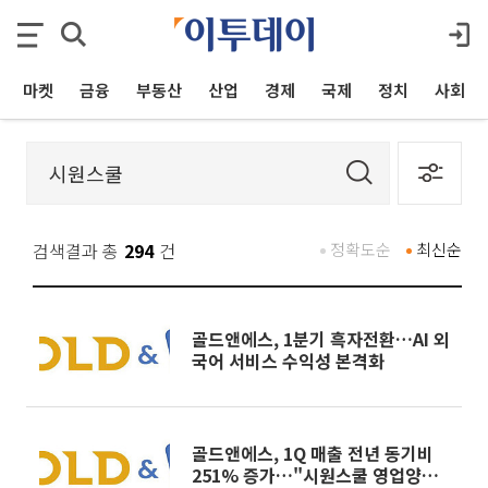
마켓
금융
부동산
산업
경제
국제
정치
사회
검색결과 총
294
건
정확도순
최신순
골드앤에스, 1분기 흑자전환…AI 외
국어 서비스 수익성 본격화
골드앤에스, 1Q 매출 전년 동기비
251% 증가…"시원스쿨 영업양수