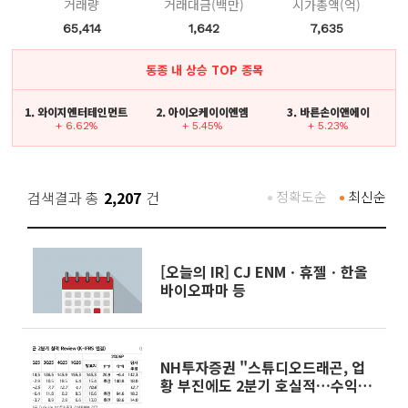
거래량
거래대금(백만)
시가총액(억)
65,414
1,642
7,635
동종 내 상승 TOP 종목
1. 와이지엔터테인먼트
2. 아이오케이이엔엠
3. 바른손이앤에이
+ 6.62%
+ 5.45%
+ 5.23%
검색결과 총
2,207
건
정확도순
최신순
[오늘의 IR] CJ ENMㆍ휴젤ㆍ한올
바이오파마 등
NH투자증권 "스튜디오드래곤, 업
황 부진에도 2분기 호실적…수익성
회복"