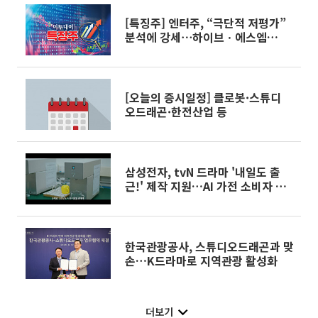
[특징주] 엔터주, “극단적 저평가”
분석에 강세⋯하이브ㆍ에스엠
6%↑
[오늘의 증시일정] 클로봇·스튜디
오드래곤·한전산업 등
삼성전자, tvN 드라마 '내일도 출
근!' 제작 지원…AI 가전 소비자 접
점 확대
한국관광공사, 스튜디오드래곤과 맞
손…K드라마로 지역관광 활성화
더보기