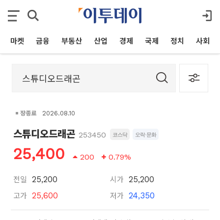
마켓
금융
부동산
산업
경제
국제
정치
사회
장종료
2026.08.10
스튜디오드래곤
253450
코스닥
오락·문화
25,400
200
0.79%
전일
시가
25,200
25,200
고가
저가
25,600
24,350