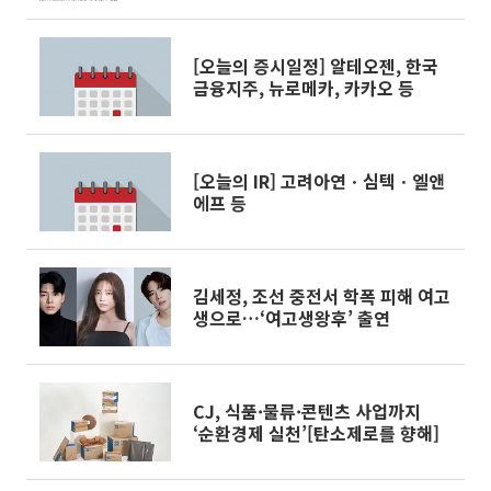
[오늘의 증시일정] 알테오젠, 한국
금융지주, 뉴로메카, 카카오 등
[오늘의 IR] 고려아연ㆍ심텍ㆍ엘앤
에프 등
김세정, 조선 중전서 학폭 피해 여고
생으로…‘여고생왕후’ 출연
CJ, 식품·물류·콘텐츠 사업까지
‘순환경제 실천’[탄소제로를 향해]