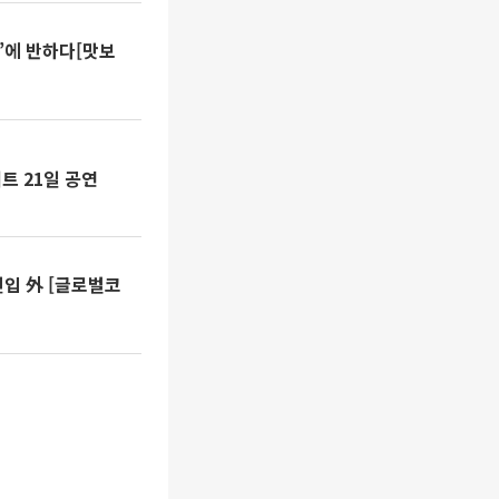
주’에 반하다[맛보
트 21일 공연
입 外 [글로벌코