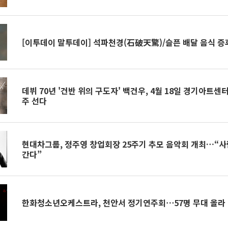
[이투데이 말투데이] 석파천경(石破天驚)/슬픈 배달 음식 증
데뷔 70년 '건반 위의 구도자' 백건우, 4월 18일 경기아트
주 선다
현대차그룹, 정주영 창업회장 25주기 추모 음악회 개최…“사
간다”
한화청소년오케스트라, 천안서 정기연주회⋯57명 무대 올라