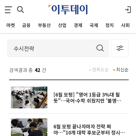
마켓
금융
부동산
산업
경제
국제
정치
사회
검색결과 총
42
건
정확도순
최신순
[6월 모평] "영어 1등급 3%대 될
듯"…국어·수학 쉬웠지만 '불영어'
재현 우려
6월 모평 끝나자마자 전략 짜
야…"10개 대학 후보군부터 정시